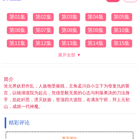
第01集
第02集
第03集
第04集
第05集
第06集
第07集
第08集
第09集
第10集
第11集
第12集
第13集
第14集
第15集
展开全部 ▼
简介
沧元界妖邪作乱，人族饱受摧残，主角孟川自小立下为母复仇的誓
言，以镜湖道院为起点，凭借坚毅无畏的心志与利落果决的刀法身
手，惩处奸恶，溃灭妖族，登顶四大道院，名满东宁府，拜上元初
山，成就一代神魔。
精彩评论
暂无评论