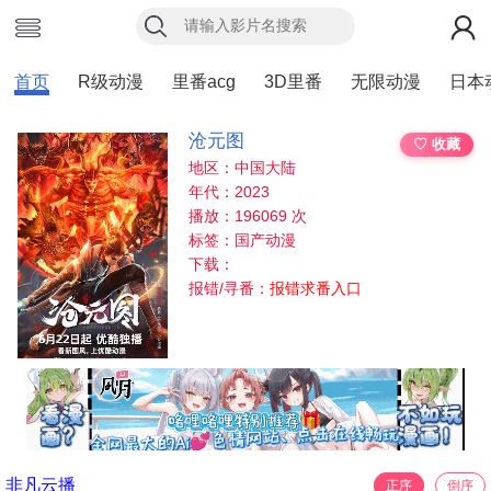
首页
R级动漫
里番acg
3D里番
无限动漫
日本
沧元图
♡ 收藏
地区：中国大陆
年代：2023
播放：196069 次
标签：国产动漫
下载：
报错/寻番：
报错求番入口
非凡云播
正序
倒序