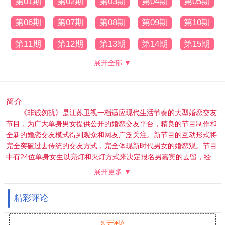
第01期
第02期
第03期
第04期
第05期
第06期
第07期
第08期
第09期
第10期
第11期
第12期
第13期
第14期
第15期
展开全部 ▼
简介
《非诚勿扰》是江苏卫视一档适应现代生活节奏的大型婚恋交友
节目，为广大单身男女提供公开的婚恋交友平台，精良的节目制作和
全新的婚恋交友模式得到观众和网友广泛关注。新节目的互动形式将
完全突破过去传统的交友方式，完全体现新时代男女的婚恋观。节目
中有24位单身女生以亮灯和灭灯方式来决定报名男嘉宾的去留，经
过“爱之初体验”、“爱之再判断”、“爱之终决选”、“男生权利”等规则来
展开更多 ▼
决定男女嘉宾的速配成功。
精彩评论
暂无评论