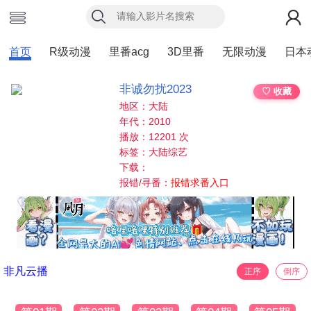
首页
R级动漫
里番acg
3D里番
无限动漫
日本
非诚勿扰2023
♡ 收藏
地区：大陆
年代：2010
播放：12201 次
标签：大陆综艺
下载：
报错/寻番：
报错求番入口
非凡云播
正序
倒序