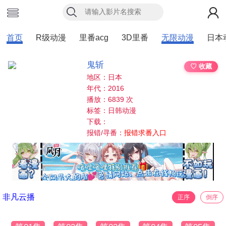
首页
R级动漫
里番acg
3D里番
无限动漫
日本
鬼斩
♡ 收藏
地区：日本
年代：2016
播放：6839 次
标签：日韩动漫
下载：
报错/寻番：
报错求番入口
非凡云播
正序
倒序