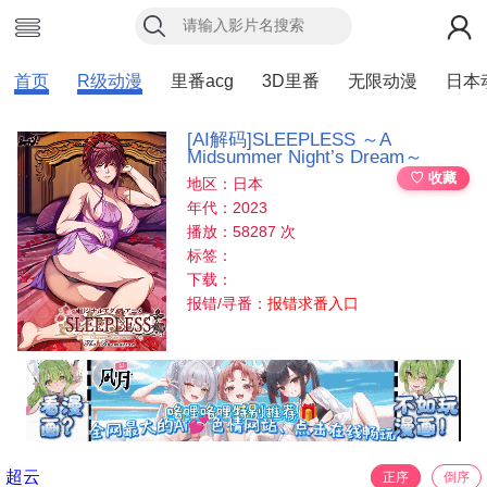
首页
R级动漫
里番acg
3D里番
无限动漫
日本
[AI解码]SLEEPLESS ～A
Midsummer Night’s Dream～
♡ 收藏
地区：日本
年代：2023
播放：58287 次
标签：
下载：
报错/寻番：
报错求番入口
超云
正序
倒序