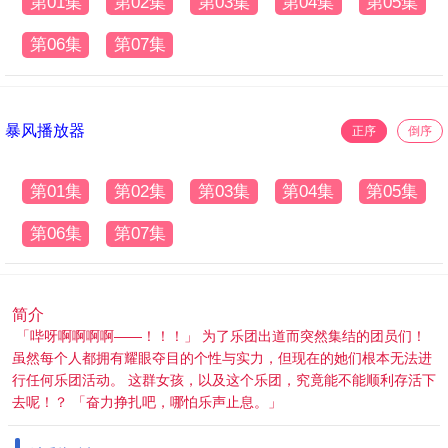
第01集
第02集
第03集
第04集
第05集
第06集
第07集
暴风播放器
正序
倒序
第01集
第02集
第03集
第04集
第05集
第06集
第07集
简介
「哔呀啊啊啊啊——！！！」 为了乐团出道而突然集结的团员们！
虽然每个人都拥有耀眼夺目的个性与实力，但现在的她们根本无法进
行任何乐团活动。 这群女孩，以及这个乐团，究竟能不能顺利存活下
去呢！？ 「奋力挣扎吧，哪怕乐声止息。」