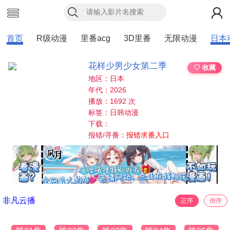
首页
R级动漫
里番acg
3D里番
无限动漫
日本
花样少男少女第二季
♡ 收藏
地区：日本
年代：2026
播放：1692 次
标签：日韩动漫
下载：
报错/寻番：
报错求番入口
非凡云播
正序
倒序