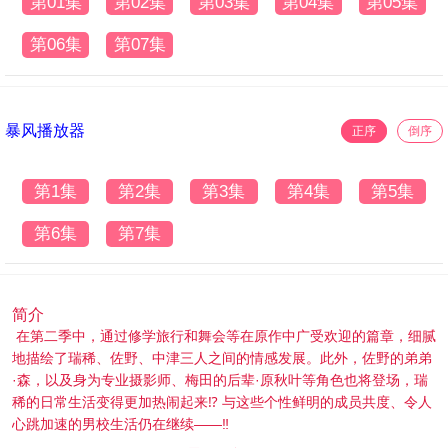
第01集
第02集
第03集
第04集
第05集
第06集
第07集
暴风播放器
正序
倒序
第1集
第2集
第3集
第4集
第5集
第6集
第7集
简介
在第二季中，通过修学旅行和舞会等在原作中广受欢迎的篇章，细腻
地描绘了瑞稀、佐野、中津三人之间的情感发展。此外，佐野的弟弟
·森，以及身为专业摄影师、梅田的后辈·原秋叶等角色也将登场，瑞
稀的日常生活变得更加热闹起来⁉ 与这些个性鲜明的成员共度、令人
心跳加速的男校生活仍在继续——‼