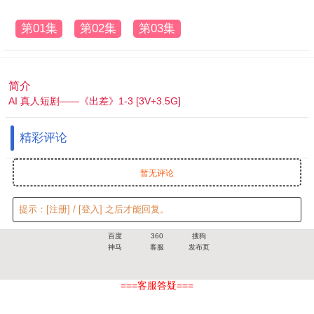
第01集
第02集
第03集
简介
AI 真人短剧——《出差》1-3 [3V+3.5G]
精彩评论
暂无评论
提示：
[注册]
/
[登入]
之后才能回复。
百度
360
搜狗
神马
客服
发布页
===客服答疑===