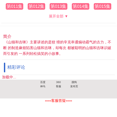
第011集
第012集
第013集
第014集
第015集
展开全部 ▼
简介
《山猫和吉咪》主要讲述的是狡 猾的辛克串通煽动霸气的古力，不
断 的制造麻烦陷害山猫和吉咪，却每次 都被聪明的山猫和吉咪识破
而引发的 一系列轻松搞笑的小故事。
精彩评论
加载中...
百度
360
搜狗
神马
客服
发布页
===客服答疑===