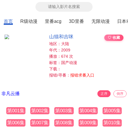
首页
R级动漫
里番acg
3D里番
无限动漫
日本
山猫和吉咪
♡ 收藏
地区：大陆
年代：2009
播放：674 次
标签：国产动漫
下载：
报错/寻番：
报错求番入口
非凡云播
正序
倒序
第001集
第002集
第003集
第004集
第005集
第006集
第007集
第008集
第009集
第010集