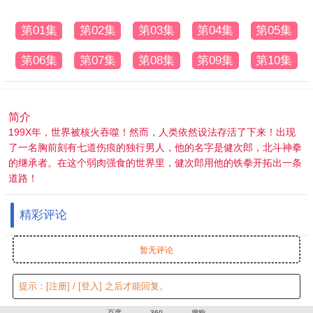
第01集
第02集
第03集
第04集
第05集
第06集
第07集
第08集
第09集
第10集
简介
199X年，世界被核火吞噬！然而，人类依然设法存活了下来！出现
了一名胸前刻有七道伤痕的独行男人，他的名字是健次郎，北斗神拳
的继承者。在这个弱肉强食的世界里，健次郎用他的铁拳开拓出一条
道路！
精彩评论
暂无评论
提示：
[注册]
/
[登入]
之后才能回复。
百度
360
搜狗