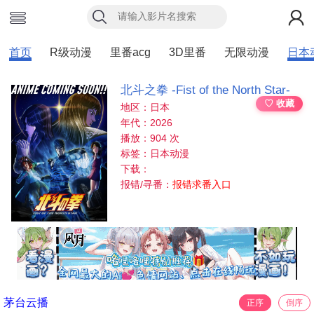
首页
R级动漫
里番acg
3D里番
无限动漫
日本
北⽃之拳 -Fist of the North Star-
♡ 收藏
地区：日本
年代：2026
播放：904 次
标签：日本动漫
下载：
报错/寻番：
报错求番入口
茅台云播
正序
倒序