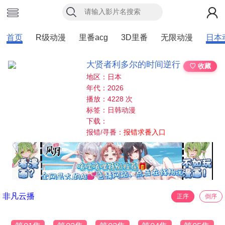
首页
R级动漫
里番acg
3D里番
无限动漫
日本
大贤者利多尔的时间逆行
♡ 收藏
地区：日本
年代：2026
播放：4228 次
标签：日韩动漫
下载：
报错/寻番：
报错求番入口
非凡云播
正序
倒序