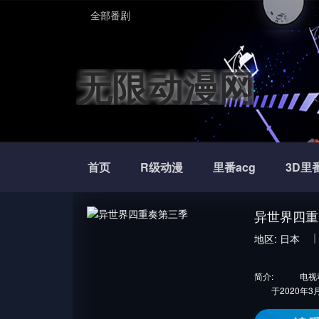
全部番剧
无限动漫网
首页
R级动漫
里番acg
3D里
异世界四重
地区:
日本
简介:
电视动画
于2020年3