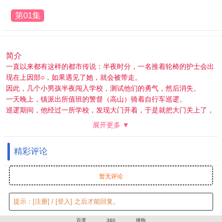
第01集
简介
一直以来都有这样的都市传说：半夜时分，一名推着轮椅的护士会出
现在上因部○，如果遇见了她，就会被带走。
因此，几个小男孩半夜闯入学校，测试他们的勇气，然后消失。
一天晚上，镇派出所值班的警督（高山）骑着自行车巡逻。
巡逻期间，他经过一所学校，发现大门开着，于是就把大门关上了，
但出于某种原因，他感到好奇，便直接走进了学校建筑。
展开更多 ▼
我随意地逐一检查了前门上的锁，发现其中有一把锁是开着的。
随着可疑人员的闯入和某个男孩的失踪，他们开始在夜间巡逻安静的
精彩评论
校舍。
我用灯检查了一下，没有发现任何异常。
我心里忐忑不安，正要赶紧离开，突然听到走廊后面传来脚步声。
暂无评论
随着灯光照射到她身上，身影渐渐清晰，高山意识到那是一名护士，
周围的环境突然发生变化，他仿佛来到了另一个世界。
提示：
[注册]
/
[登入]
之后才能回复。
他感到困惑和害怕，他明智地试图劝说护士停下来，但护士不听，所
以他被迫拿起枪向护士开枪。
百度
360
搜狗