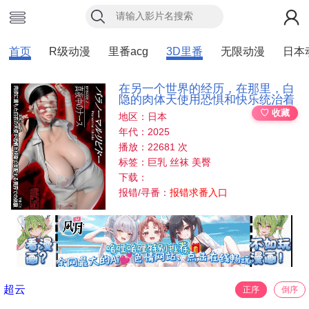
首页
R级动漫
里番acg
3D里番
无限动漫
日本
在另一个世界的经历，在那里，白
隐的肉体天使用恐惧和快乐统治着
♡ 收藏
地区：日本
年代：2025
播放：22681 次
标签：巨乳 丝袜 美臀
下载：
报错/寻番：
报错求番入口
超云
正序
倒序