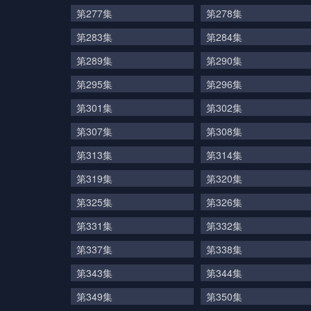
第277集
第278集
第283集
第284集
第289集
第290集
第295集
第296集
第301集
第302集
第307集
第308集
第313集
第314集
第319集
第320集
第325集
第326集
第331集
第332集
第337集
第338集
第343集
第344集
第349集
第350集