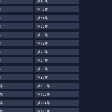
集
第42集
集
第48集
集
第54集
集
第60集
集
第66集
集
第72集
集
第78集
集
第84集
集
第90集
集
第96集
1集
第102集
7集
第108集
3集
第114集
9集
第120集