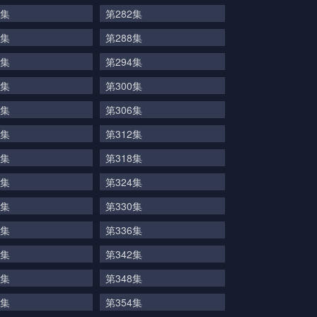
1集
第282集
7集
第288集
3集
第294集
9集
第300集
5集
第306集
1集
第312集
7集
第318集
3集
第324集
9集
第330集
5集
第336集
1集
第342集
7集
第348集
3集
第354集