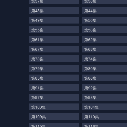
第37集
第38集
第43集
第44集
第49集
第50集
第55集
第56集
第61集
第62集
第67集
第68集
第73集
第74集
第79集
第80集
第85集
第86集
第91集
第92集
第97集
第98集
第103集
第104集
第109集
第110集
第115集
第116集