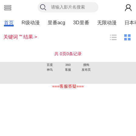
首页
R级动漫
里番acg
3D里番
无限动漫
日本
关键词 ”“ 结果 >
共
0
页
0
条记录
百度
360
搜狗
神马
客服
发布页
===客服答疑===