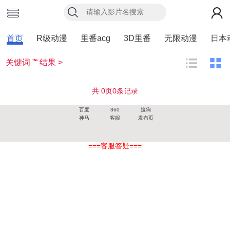
首页
R级动漫
里番acg
3D里番
无限动漫
日本
关键词 ”“ 结果 >
共
0
页
0
条记录
百度
360
搜狗
神马
客服
发布页
===客服答疑===