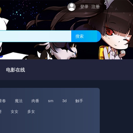
登录
注册
搜索
电影在线
青春
魔法
肉番
sm
3d
触手
妻
女女
多女