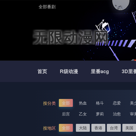
全部番剧
无限动漫网
首页
R级动漫
里番acg
3D里
按分类
全部
热血
格斗
恋爱
美
后宫
乙女
萝莉
治愈
审
按地区
全部
大陆
香港
台湾
美国