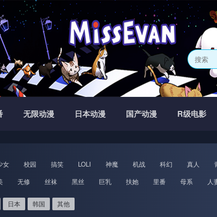
番
无限动漫
日本动漫
国产动漫
R级电影
少女
校园
搞笑
LOLI
神魔
机战
科幻
真人
美
无修
丝袜
黑丝
巨乳
扶她
里番
母系
人
日本
韩国
其他