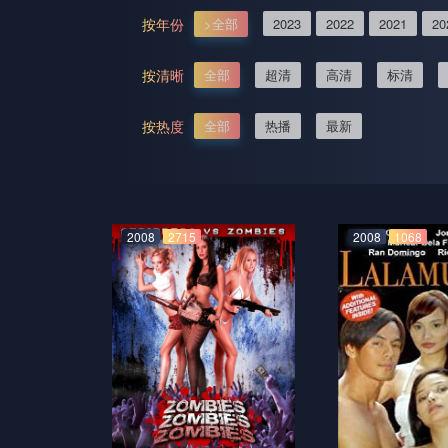
按年份
>全部
2023
2022
2021
20
按清晰
全部
超清
高清
标清
按热度
全部
热播
最新
2008
2715
2008
1068