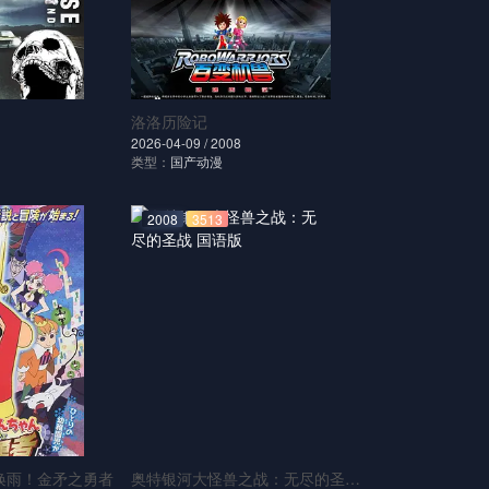
洛洛历险记
2026-04-09 /
2008
类型：
国产动漫
2008
3513
唤雨！金矛之勇者
奥特银河大怪兽之战：无尽的圣战 国语版