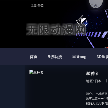
全部番剧
无限动漫网
首页
R级动漫
里番acg
3D里
弑神者
地区:
日本
简介:
电视动画
故事以原本一个
能的人,因此事