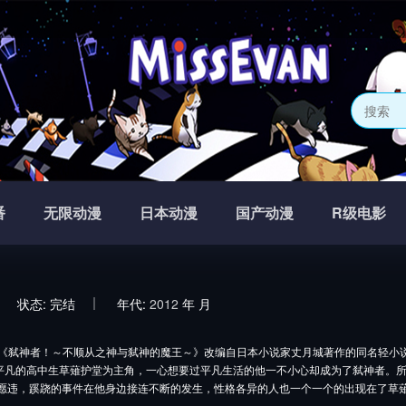
番
无限动漫
日本动漫
国产动漫
R级电影
状态:
完结
年代:
2012
年
月
《弑神者！～不顺从之神与弑神的魔王～》改编自日本小说家丈月城著作的同名轻小
平凡的高中生草薙护堂为主角，一心想要过平凡生活的他一不小心却成为了弑神者。
与愿违，蹊跷的事件在他身边接连不断的发生，性格各异的人也一个一个的出现在了草