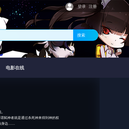
登录
注册
搜索
电影在线
说。
所谓弑神者就是通过杀死神来得到神的权
薙身边……