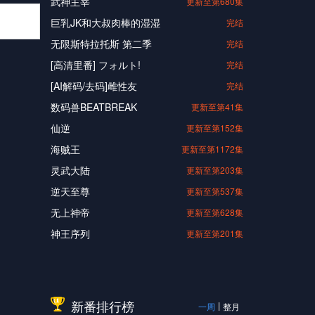
武神主宰
更新至第680集
巨乳JK和大叔肉棒的湿湿
完结
无限斯特拉托斯 第二季
完结
[高清里番] フォルト!
完结
[AI解码/去码]雌性友
完结
数码兽BEATBREAK
更新至第41集
仙逆
更新至第152集
海贼王
更新至第1172集
灵武大陆
更新至第203集
逆天至尊
更新至第537集
无上神帝
更新至第628集
神王序列
更新至第201集
新番排行榜
一周
整月