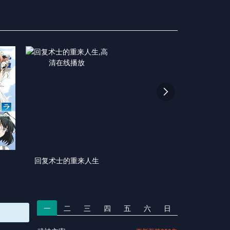

回复术士的重来人生
一
二
三
四
五
六
日