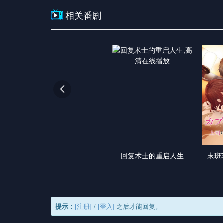
相关番剧

回复术士的重启人生
末班
提示：
[注册]
/
[登入]
之后才能回复。