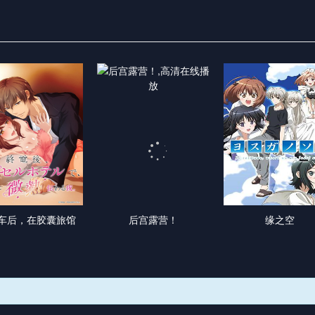
车后，在胶囊旅馆
后宫露营！
缘之空