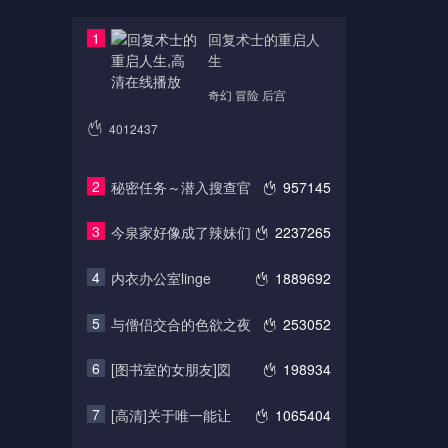
1
回复术士的重启人
生
奇幻 冒险 后宫
4012437
2
秘密任务～潜入搜查官
957145
3
今泉家好像成了辣妹们
2237265
4
内衣办公室linge
1889692
5
与僧侣交合的色欲之夜
253052
6
[图书室的女朋友]図
198934
7
[高清]关于唯一能让
1065404