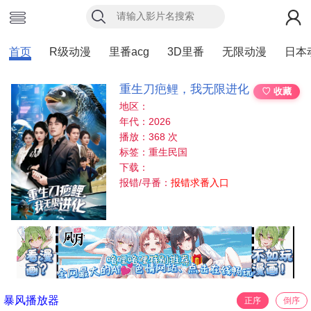
首页
R级动漫
里番acg
3D里番
无限动漫
日本
重生刀疤鲤，我无限进化
♡ 收藏
地区：
年代：2026
播放：368 次
标签：重生民国
下载：
报错/寻番：
报错求番入口
暴风播放器
正序
倒序